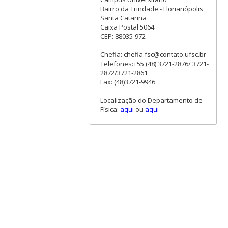
Bairro da Trindade - Florianópolis
Santa Catarina
Caixa Postal 5064
CEP: 88035-972
Chefia: chefia.fsc@contato.ufsc.br
Telefones:+55 (48) 3721-2876/ 3721-
2872/3721-2861
Fax: (48)3721-9946
Localização do Departamento de
Física:
aqui
ou
aqui