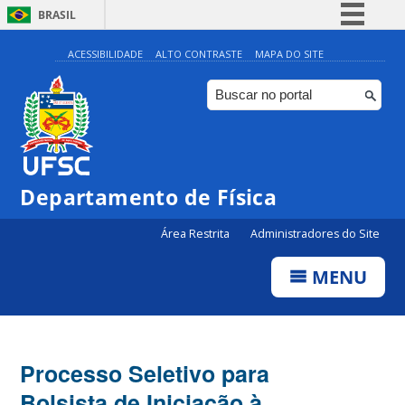
BRASIL
Simplifique!
ACESSIBILIDADE
ALTO CONTRASTE
MAPA DO SITE
Comunica BR
Participe
Acesso à informação
Legislação
Departamento de Física
Canais
Área Restrita
Administradores do Site
MENU
Processo Seletivo para
Bolsista de Iniciação à