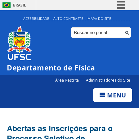
BRASIL
Simplifique!
ACESSIBILIDADE
ALTO CONTRASTE
MAPA DO SITE
Comunica BR
Participe
Acesso à informação
Legislação
Departamento de Física
Canais
Área Restrita
Administradores do Site
MENU
Abertas as Inscrições para o
Processo Seletivo de