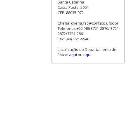
Santa Catarina
Caixa Postal 5064
CEP: 88035-972
Chefia: chefia.fsc@contato.ufsc.br
Telefones:+55 (48) 3721-2876/ 3721-
2872/3721-2861
Fax: (48)3721-9946
Localização do Departamento de
Física:
aqui
ou
aqui