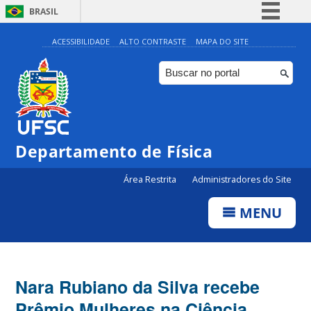
BRASIL
Simplifique!
ACESSIBILIDADE
ALTO CONTRASTE
MAPA DO SITE
Comunica BR
Participe
Acesso à informação
Legislação
Departamento de Física
Canais
Área Restrita
Administradores do Site
MENU
Nara Rubiano da Silva recebe
Prêmio Mulheres na Ciência