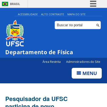
BRASIL
Simplifique!
ACESSIBILIDADE
ALTO CONTRASTE
MAPA DO SITE
Comunica BR
Participe
Acesso à informação
Legislação
Departamento de Física
Canais
Área Restrita
Administradores do Site
MENU
Pesquisador da UFSC
participa de novo