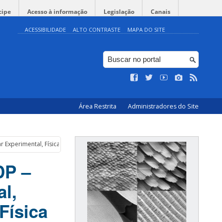
cipe
Acesso à informação
Legislação
Canais
ACESSIBILIDADE
ALTO CONTRASTE
MAPA DO SITE
Área Restrita
Administradores do Site
 Experimental, Física de Altas Energias Experimental, Física dos Materiais Expe
DP –
l,
Física