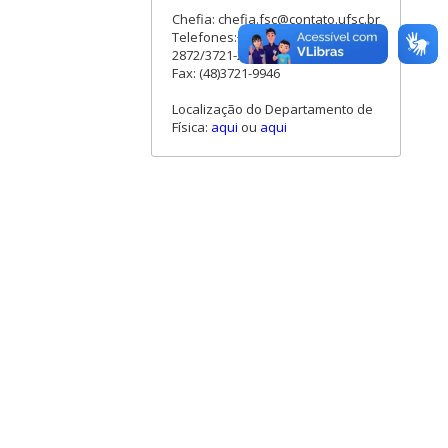
Chefia: chefia.fsc@contato.ufsc.br
Telefones:+55 (48) 3721-2876/ 3721-
2872/3721-2861
Fax: (48)3721-9946
Localização do Departamento de
Física:
aqui
ou
aqui