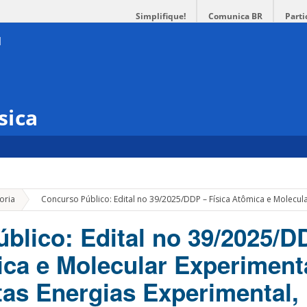
Simplifique!
Comunica BR
Parti
sica
»
oria
Concurso Público: Edital no 39/2025/DDP – Física Atômica e Molecular
blico: Edital no 39/2025/D
ica e Molecular Experimenta
tas Energias Experimental, 