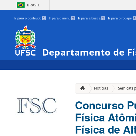
BRASIL
Ir para o conteúdo
1
Ir para o menu
2
Ir para a busca
3
Ir para o rodapé
4
Departamento de Fí
Notícias
Sem categ
Concurso Pú
Física Atôm
Física de Al