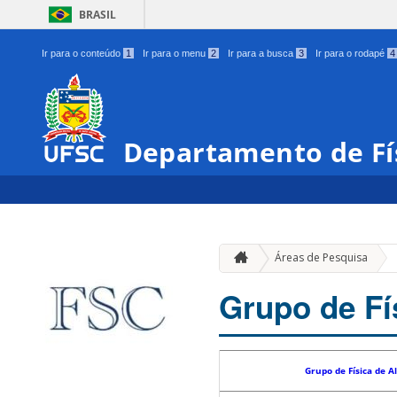
BRASIL
Ir para o conteúdo
1
Ir para o menu
2
Ir para a busca
3
Ir para o rodapé
4
Departamento de Fí
Áreas de Pesquisa
Grupo de Fí
Grupo de Física de A