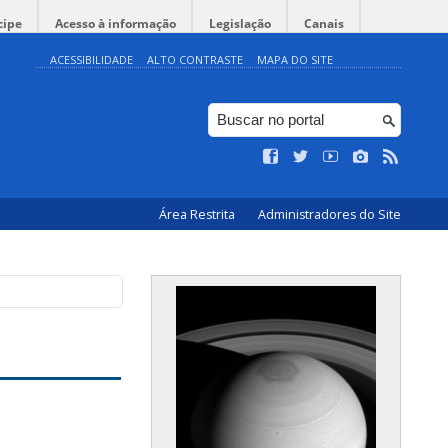
cipe
Acesso à informação
Legislação
Canais
ACESSIBILIDADE
ALTO CONTRASTE
MAPA DO SITE
Área Restrita
Administradores do Site