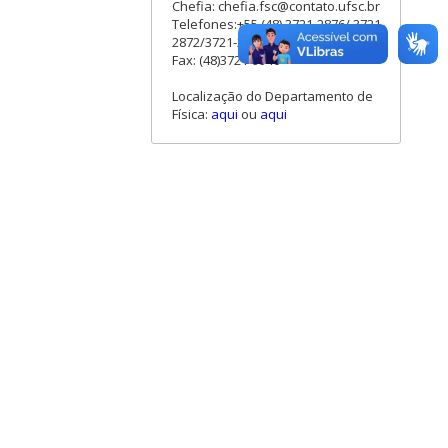
Chefia: chefia.fsc@contato.ufsc.br
Telefones:+55 (48) 3721-2876/ 3721-
2872/3721-2861
Fax: (48)3721-9946
Localização do Departamento de
Física:
aqui
ou
aqui