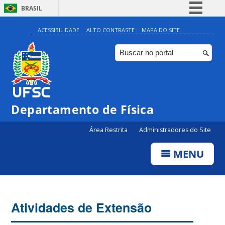
BRASIL
Simplifique!
ACESSIBILIDADE
ALTO CONTRASTE
MAPA DO SITE
Comunica BR
Participe
Acesso à informação
Legislação
Departamento de Física
Canais
Área Restrita
Administradores do Site
MENU
Atividades de Extensão