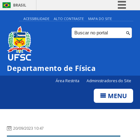
BRASIL
Simplifique!
ACESSIBILIDADE
ALTO CONTRASTE
MAPA DO SITE
Comunica BR
Participe
Acesso à informação
Legislação
Departamento de Física
Canais
Área Restrita
Administradores do Site
MENU
20/09/2023 10:47