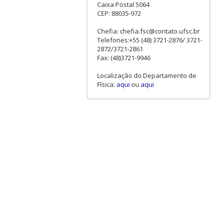
Caixa Postal 5064
CEP: 88035-972
Chefia: chefia.fsc@contato.ufsc.br
Telefones:+55 (48) 3721-2876/ 3721-
2872/3721-2861
Fax: (48)3721-9946
Localização do Departamento de
Física:
aqui
ou
aqui